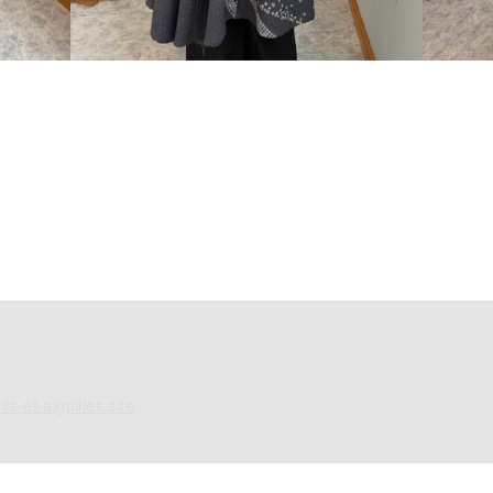
ils-et-aiguilies.site